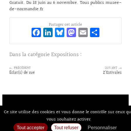
Gratuit. Du 18 juin au 6 novembre. Tous publics musee-
de-normandie.fr
Partager cet article
Fa
Li
Bl
M
E
Pa
ce
n
ue
as
m
rt
bo
ke
sk
to
ai
ag
Dans la catégorie
Expositions
:
o
dI
y
d
l
er
k
n
o
← PRÉCÉDENT
SUIVANT →
Éclat(s) de rue
Z’Estivales
n
Ce site utilise des cookies et vous donne le contrôle sur ceux q
Contact
À Propos d’Aux Arts
Mentions Légales / CGU
© Co.mixmedia 2026
vous souhaitez activer
Consentements
Tout accepter
Tout refuser
Personnaliser