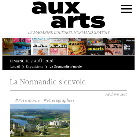
Panneau de gestion des cookies
LE MAGAZINE CULTUREL NORMAND GRATUIT
DIMANCHE 9 AOÛT 2026
Accueil
Expositions
La Normandie s’envole
La Normandie s’envole
Archive
2016
#Patrimoine
#Photographies