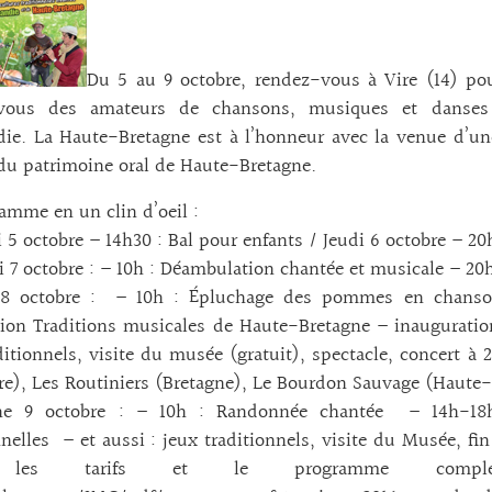
Du 5 au 9 octobre, rendez-vous à Vire (14) pour
vous des amateurs de chansons, musiques et danses 
ie. La Haute-Bretagne est à l’honneur avec la venue d’un
u patrimoine oral de Haute-Bretagne.
amme en un clin d’oeil :
 5 octobre – 14h30 : Bal pour enfants / Jeudi 6 octobre – 20
 7 octobre : – 10h : Déambulation chantée et musicale – 20h
8 octobre : – 10h : Épluchage des pommes en chanson
tion Traditions musicales de Haute-Bretagne – inauguration o
ditionnels, visite du musée (gratuit), spectacle, concert
re), Les Routiniers (Bretagne), Le Bourdon Sauvage (Haute
e 9 octobre : – 10h : Randonnée chantée – 14h-18h
nnelles – et aussi : jeux traditionnels, visite du Musée, fi
 les tarifs et le programme comp