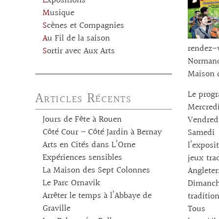
Expositions
Musique
Scènes et Compagnies
Au Fil de la saison
rendez-
Sortir avec Aux Arts
Normand
Maison d
Articles Récents
Le progr
Mercredi
Jours de Fête à Rouen
Vendredi
Côté Cour – Côté Jardin à Bernay
Samedi 
Arts en Cités dans L’Orne
l’exposi
Expériences sensibles
jeux tra
La Maison des Sept Colonnes
Angleter
Le Parc Ornavik
Dimanch
Arrêter le temps à l’Abbaye de
traditio
Graville
Tous