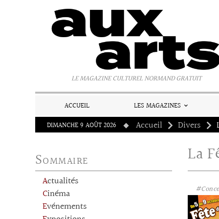
Panneau de gestion des cookies
LE MAGAZINE CULTUREL NORMAND GRATUIT
ACCUEIL
LES MAGAZINES
Accueil
Divers
DIMANCHE 9 AOÛT 2026
La F
Sommaire
Actualités
#Conce
Cinéma
Evénements