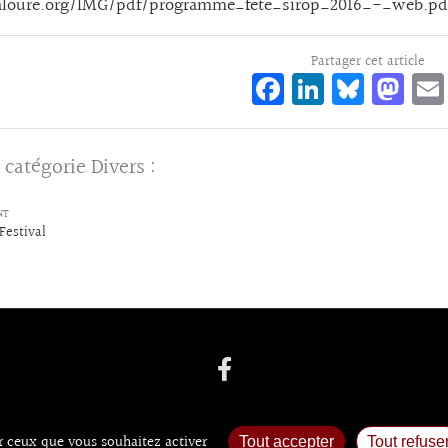
laloure.org/IMG/pdf/programme_fete_sirop_2016_-_web.pd
Partager cet article
Fa
Li
Bl
M
ce
n
ue
as
bo
ke
sk
to
 catégorie
Divers
:
o
dI
y
d
k
n
o
NT
Festival
n
ur ceux que vous souhaitez activer
Tout accepter
Tout refuse