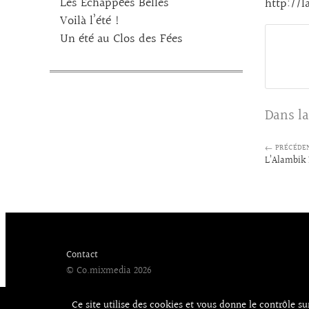
Les Echappées Belles
http://
Voilà l’été !
Un été au Clos des Fées
Dans la
← PRÉCÉDE
L’Alambik 
Contact
© Co.mixmedia 2026
Ce site utilise des cookies et vous donne le contrôle s