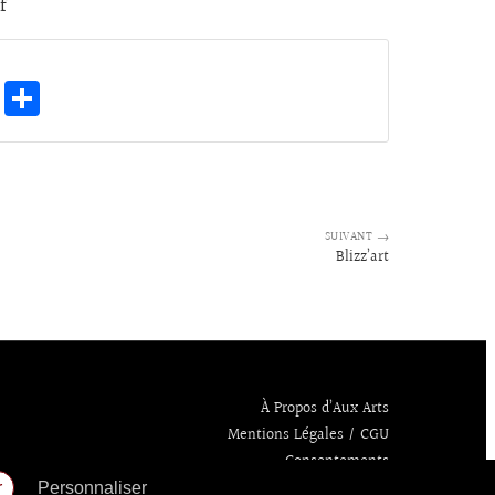
f
E
Pa
m
rt
ai
ag
l
er
SUIVANT →
Blizz’art
À Propos d’Aux Arts
Mentions Légales / CGU
Consentements
r
Personnaliser
Politique de confidentialité