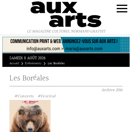
Panneau de gestion des cookies
LE MAGAZINE CULTUREL NORMAND GRATUIT
SAMEDI 8 AOÛT 2026
Accueil
Evénements
Les Boréales
Les Boréales
Archive
2016
#Concerts
#Festival