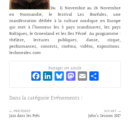
Du 11 Novembre au 26 Novembre
en Normandie, le festival Les Boréales, une
manifestation dédiée à la culture nordique en Europe
qui met à l’honneur les 5 pays scandinaves, les pays
Baltiques, le Groenland et les îles Féroé. Au programme :
théâtre, lectures publiques, danse, cirque,
performances, concerts, cinéma, vidéos, expositions.
lesboreales.com
Partager cet article
Fa
Li
Bl
M
E
Pa
ce
n
ue
as
m
rt
bo
ke
sk
to
ai
ag
Dans la catégorie
Evénements
:
o
dI
y
d
l
er
k
n
o
← PRÉCÉDENT
SUIVANT →
Jazz dans les Prés
John’s Session 2017
n