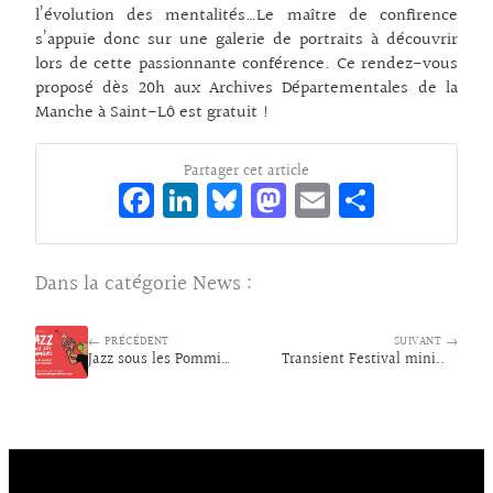
l’évolution des mentalités…Le maître de confirence
s’appuie donc sur une galerie de portraits à découvrir
lors de cette passionnante conférence. Ce rendez-vous
proposé dès 20h aux Archives Départementales de la
Manche à Saint-Lô est gratuit !
Partager cet article
Fa
Li
Bl
M
E
Pa
ce
n
ue
as
m
rt
bo
ke
sk
to
ai
ag
Dans la catégorie
News
:
o
dI
y
d
l
er
k
n
o
← PRÉCÉDENT
SUIVANT →
Jazz sous les Pommiers
Transient Festival mini..
n