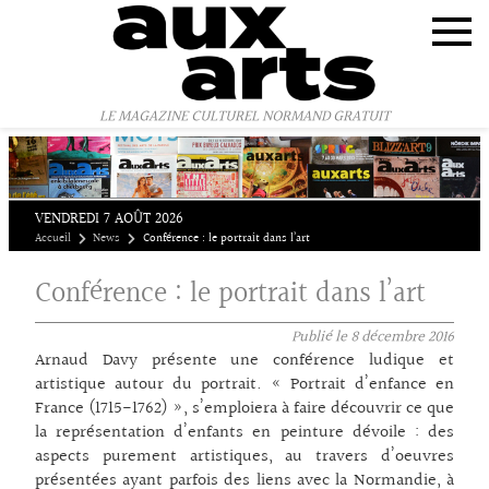
Panneau de gestion des cookies
LE MAGAZINE CULTUREL NORMAND GRATUIT
VENDREDI 7 AOÛT 2026
Accueil
News
Conférence : le portrait dans l’art
Conférence : le portrait dans l’art
Publié le
8 décembre 2016
Arnaud Davy présente une conférence ludique et
artistique autour du portrait. « Portrait d’enfance en
France (1715-1762) », s’emploiera à faire découvrir ce que
la représentation d’enfants en peinture dévoile : des
aspects purement artistiques, au travers d’oeuvres
présentées ayant parfois des liens avec la Normandie, à