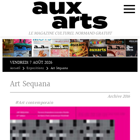
Panneau de gestion des cookies
LE MAGAZINE CULTUREL NORMAND GRATUIT
VENDREDI 7 AOÛT 2026
Accueil
Expositions
Art Sequana
Art Sequana
Archive
2016
#Art contemporain