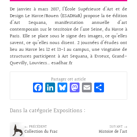
De janvier à mars 2017, l’École Supérieure d’Art et de
Design Le Havre/Rouen (ESADHaR) propose la 6e édition
d’Art Sequana, manifestation annuelle d’art
contemporain sur le territoire de l’axe Seine, du Havre à
Paris. Elle se place sous le signe des images, ce qu’elles
savent, ce qu’elles nous disent. 2 journées d’études ont
lieu au Havre les 12 et 13-1 au campus, une vingtaine de
structures participent à Art Sequana, à Evreux, Grand-
Quevilly, Louviers… esadhar.fr
Partager cet article
Fa
Li
Bl
M
E
Pa
ce
n
ue
as
m
rt
bo
ke
sk
to
ai
ag
Dans la catégorie
Expositions
:
o
dI
y
d
l
er
k
n
o
← PRÉCÉDENT
SUIVANT →
Collection du Frac
n
Histoire de l’art