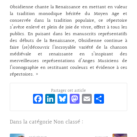
Obsidienne chante la Renaissance en mettant en valeur
la tradition monodique héritée du Moyen Age et
conservée dans la tradition populaire, ce répertoire
s’avère enlevé et plein de joie de vivre, offert à tous les
publics. En puisant dans les manuscrits représentatifs
des débuts de la Renaissance, Obsidienne continue à
faire (re)découvrir l’incroyable variété de la chanson
médiévale et renaissante en s’inspirant des
merveilleuses représentations d’Anges Musiciens de
l’iconographie en restituant couleurs et évidence à ces
répertoires. »
Partager cet article
Fa
Li
Bl
M
E
Pa
ce
n
ue
as
m
rt
bo
ke
sk
to
ai
ag
Dans la catégorie
Non classé
:
o
dI
y
d
l
er