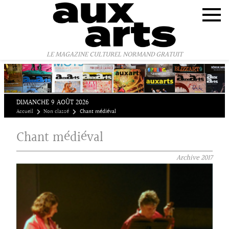
Panneau de gestion des cookies
LE MAGAZINE CULTUREL NORMAND GRATUIT
DIMANCHE 9 AOÛT 2026
Accueil
Non classé
Chant médiéval
Chant médiéval
Archive
2017