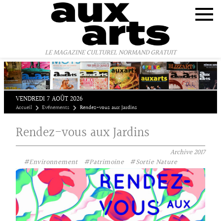
Panneau de gestion des cookies
LE MAGAZINE CULTUREL NORMAND GRATUIT
VENDREDI 7 AOÛT 2026
Accueil
Evénements
Rendez-vous aux Jardins
Rendez-vous aux Jardins
Archive
2017
#Environnement
#Patrimoine
#Sortie Nature