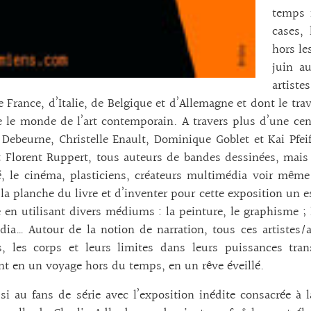
temps 
cases,
hors le
juin a
artist
 France, d’Italie, de Belgique et d’Allemagne et dont le tr
e le monde de l’art contemporain. A travers plus d’une ce
Debeurne, Christelle Enault, Dominique Goblet et Kai Pfei
 Florent Ruppert, tous auteurs de bandes dessinées, mais au
é, le cinéma, plasticiens, créateurs multimédia voir même
 la planche du livre et d’inventer pour cette exposition un 
 en utilisant divers médiums : la peinture, le graphisme ; l’
ia… Autour de la notion de narration, tous ces artistes/a
s, les corps et leurs limites dans leurs puissances tra
nt en un voyage hors du temps, en un rêve éveillé.
si au fans de série avec l’exposition inédite consacrée à