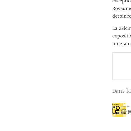
exceptio
Royaume-
dessinée
La 22ièm
exposit
program
Dans la
← 
Qu