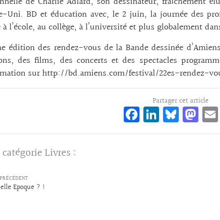
nnelle de Charlie Adlard, son dessinateur, fraîchement é
Uni. BD et éducation avec, le 2 juin, la journée des prof
 à l’école, au collège, à l’université et plus globalement da
e édition des rendez-vous de la Bande dessinée d’Amiens, 
ions, des films, des concerts et des spectacles program
mation sur http://bd.amiens.com/festival/22es-rendez-v
Partager cet article
Fa
Li
Bl
M
ce
n
ue
as
bo
ke
sk
to
 catégorie
Livres
:
o
dI
y
d
k
n
o
PRÉCÉDENT
n
elle Epoque ? !