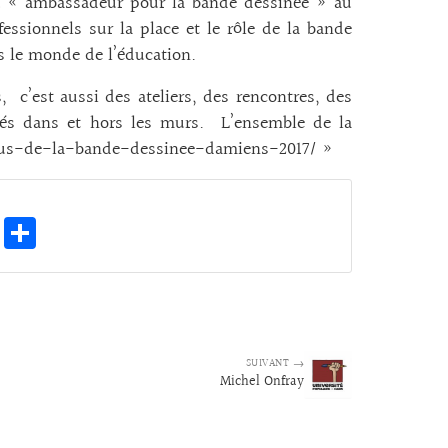
lu « ambassadeur pour la bande dessinée » au
essionnels sur la place et le rôle de la bande
ns le monde de l’éducation.
c’est aussi des ateliers, des rencontres, des
més dans et hors les murs. L’ensemble de la
ous-de-la-bande-dessinee-damiens-2017/ »
E
Pa
m
rt
ai
ag
l
er
SUIVANT →
Michel Onfray