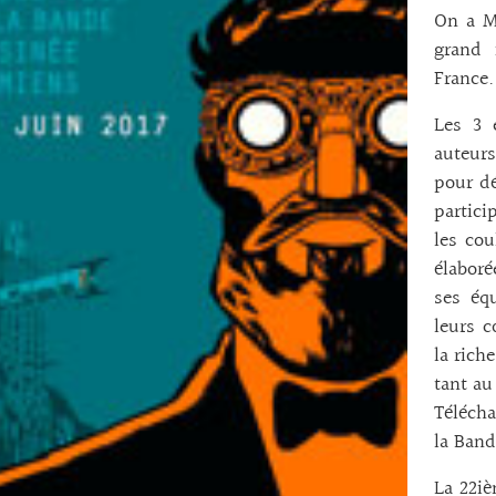
On a M
grand 
France.
Les 3 e
auteur
pour dé
partici
les cou
élaboré
ses éq
leurs 
la rich
tant au
Télécha
la Band
La 22iè