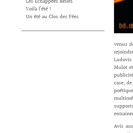
Les Echappées Belles
Voilà l’été !
Un été au Clos des Fées
venus de
rejoindr
Ludovic 
Mulot et
publicit
case, de
poétique
multiméd
support
entraine
Avis aus