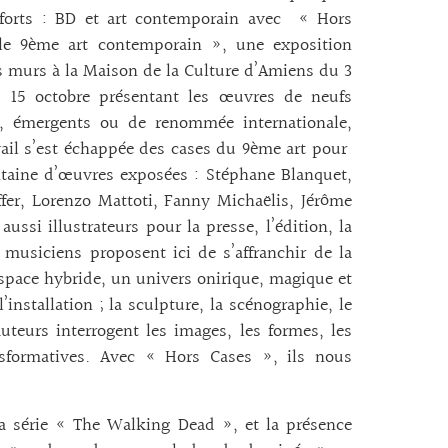
forts : BD et art contemporain avec « Hors
 le 9ème art contemporain », une exposition
s murs à la Maison de la Culture d’Amiens du 3
u 15 octobre présentant les œuvres de neufs
es, émergents ou de renommée internationale,
avail s’est échappée des cases du 9ème art pour
ntaine d’œuvres exposées : Stéphane Blanquet,
ffer, Lorenzo Mattoti, Fanny Michaëlis, Jérôme
ssi illustrateurs pour la presse, l’édition, la
 musiciens proposent ici de s’affranchir de la
espace hybride, un univers onirique, magique et
installation ; la sculpture, la scénographie, le
uteurs interrogent les images, les formes, les
nsformatives. Avec « Hors Cases », ils nous
 la série « The Walking Dead », et la présence