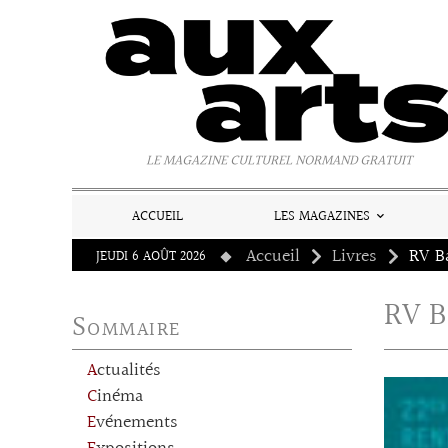
Panneau de gestion des cookies
LE MAGAZINE CULTUREL NORMAND GRATUIT
ACCUEIL
LES MAGAZINES
Accueil
Livres
JEUDI 6 AOÛT 2026
RV B
Sommaire
Actualités
Cinéma
Evénements