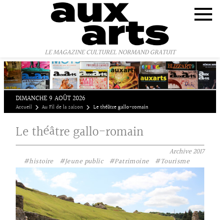
Panneau de gestion des cookies
LE MAGAZINE CULTUREL NORMAND GRATUIT
DIMANCHE 9 AOÛT 2026
Accueil
Au Fil de la saison
Le théâtre gallo-romain
Le théâtre gallo-romain
Archive
2017
#histoire
#Jeune public
#Patrimoine
#Tourisme