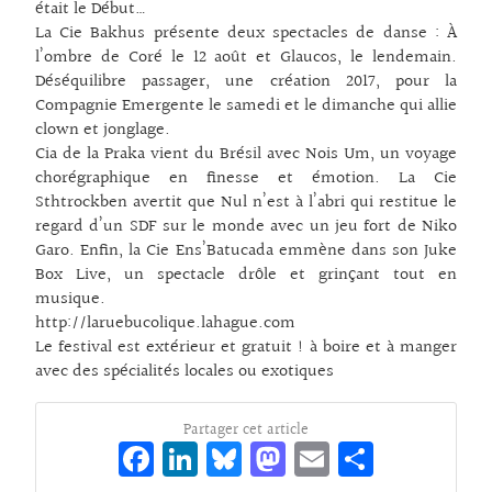
était le Début…
La Cie Bakhus présente deux spectacles de danse : À
l’ombre de Coré le 12 août et Glaucos, le lendemain.
Déséquilibre passager, une création 2017, pour la
Compagnie Emergente le samedi et le dimanche qui allie
clown et jonglage.
Cia de la Praka vient du Brésil avec Nois Um, un voyage
chorégraphique en finesse et émotion. La Cie
Sthtrockben avertit que Nul n’est à l’abri qui restitue le
regard d’un SDF sur le monde avec un jeu fort de Niko
Garo. Enfin, la Cie Ens’Batucada emmène dans son Juke
Box Live, un spectacle drôle et grinçant tout en
musique.
http://laruebucolique.lahague.com
Le festival est extérieur et gratuit ! à boire et à manger
avec des spécialités locales ou exotiques
Partager cet article
Fa
Li
Bl
M
E
Pa