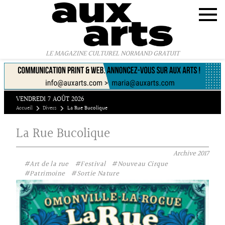
Panneau de gestion des cookies
LE MAGAZINE CULTUREL NORMAND GRATUIT
VENDREDI 7 AOÛT 2026
Accueil
Divers
La Rue Bucolique
La Rue Bucolique
Archive
2017
#Art de la rue
#Festival
#Nouveau Cirque
#Patrimoine
#Sortie Nature