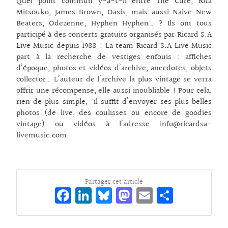
Quel point commun y-a-t-il entre The Cure, Rita
Mitsouko, James Brown, Oasis, mais aussi Naive New
Beaters, Odezenne, Hyphen Hyphen… ? Ils ont tous
participé à des concerts gratuits organisés par Ricard S.A
Live Music depuis 1988 ! La team Ricard S.A Live Music
part à la recherche de vestiges enfouis : affiches
d’époque, photos et vidéos d’archive, anecdotes, objets
collector… L’auteur de l’archive la plus vintage se verra
offrir une récompense, elle aussi inoubliable ! Pour cela,
rien de plus simple, il suffit d’envoyer ses plus belles
photos (de live, des coulisses ou encore de goodies
vintage) ou vidéos à l’adresse info@ricardsa-
livemusic.com.
Partager cet article
Fa
Li
Bl
M
E
Pa
ce
n
ue
as
m
rt
bo
ke
sk
to
ai
ag