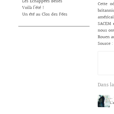
Les Echappées Belles
Cette o
Voilà l’été !
britann
Un été au Clos des Fées
américai
SACEM et
nous ont
Rouen au
Source :
Dans la
← 
L’