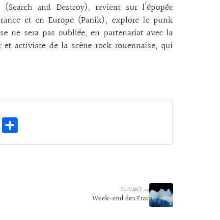
(Search and Destroy), revient sur l’épopée
France et en Europe (Panik), explore le punk
e ne sera pas oubliée, en partenariat avec la
 et activiste de la scène rock rouennaise, qui
E
Pa
m
rt
ai
ag
l
er
SUIVANT →
Week-end des Frac