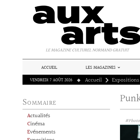
Panneau de gestion des cookies
LE MAGAZINE CULTUREL NORMAND GRATUIT
ACCUEIL
LES MAGAZINES
Accueil
Expositions
VENDREDI 7 AOÛT 2026
Punk
Sommaire
Actualités
#Photo
Cinéma
Evénements