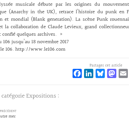
dyssée musicale débute par les origines du mouvement 
ique (Anarchy in the UK), retrace l’histoire du punk en 
n et mondial (Blank generation). La scène Punk rouennais
 la collaboration de Claude Levieux, grand collectionneur
 confié quelques archives. »
 106 jusqu’au 18 novembre 2017
 le 106.
http://www.le106.com
Partager cet article
Fa
Li
Bl
M
ce
n
ue
as
bo
ke
sk
to
 catégorie
Expositions
:
o
dI
y
d
k
n
o
PRÉCÉDENT
n
autre mer