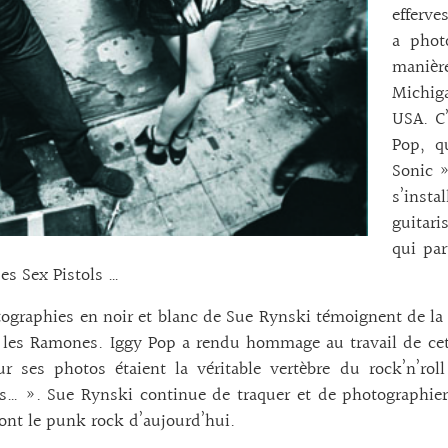
efferve
a phot
manière
Michig
USA. C’
Pop, q
Sonic »
s’inst
guitari
qui par
es Sex Pistols …
ographies en noir et blanc de Sue Rynski témoignent de la
les Ramones. Iggy Pop a rendu hommage au travail de cett
r ses photos étaient la véritable vertèbre du rock’n’rol
… ». Sue Rynski continue de traquer et de photographier
sont le punk rock d’aujourd’hui.