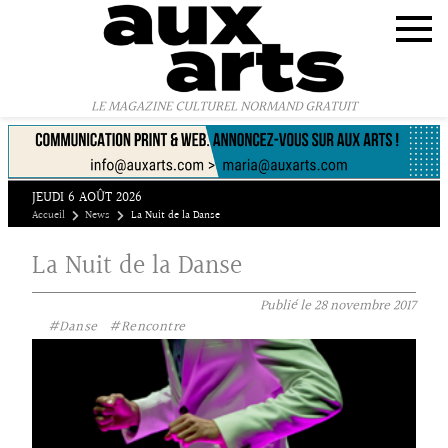
Panneau de gestion des cookies
LE MAGAZINE CULTUREL NORMAND GRATUIT
JEUDI 6 AOÛT 2026
Accueil
News
La Nuit de la Danse
La Nuit de la Danse
Publié le
28 novembre 2017
#Danse
#Rencontre