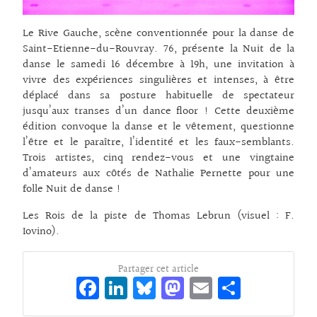
Le Rive Gauche, scène conventionnée pour la danse de
Saint-Etienne-du-Rouvray. 76, présente la Nuit de la
danse le samedi 16 décembre à 19h, une invitation à
vivre des expériences singulières et intenses, à être
déplacé dans sa posture habituelle de spectateur
jusqu’aux transes d’un dance floor ! Cette deuxième
édition convoque la danse et le vêtement, questionne
l’être et le paraître, l’identité et les faux-semblants.
Trois artistes, cinq rendez-vous et une vingtaine
d’amateurs aux côtés de Nathalie Pernette pour une
folle Nuit de danse !
Les Rois de la piste de Thomas Lebrun (visuel : F.
Iovino).
Partager cet article
Fa
Li
Bl
M
E
Pa
ce
n
ue
as
m
rt