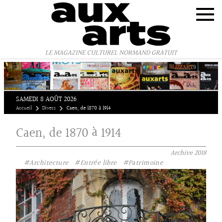
Panneau de gestion des cookies
LE MAGAZINE CULTUREL NORMAND GRATUIT
SAMEDI 8 AOÛT 2026
Accueil
Divers
Caen, de 1870 à 1914
Caen, de 1870 à 1914
Archive
2018
#Architecture
#Entrée libre
#Patrimoine