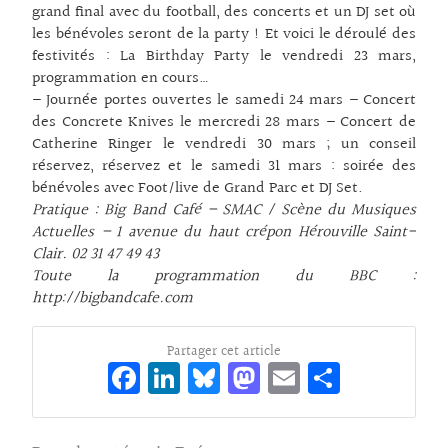
grand final avec du football, des concerts et un DJ set où
les bénévoles seront de la party ! Et voici le déroulé des
festivités : La Birthday Party le vendredi 23 mars,
programmation en cours…
– Journée portes ouvertes le samedi 24 mars – Concert
des Concrete Knives le mercredi 28 mars – Concert de
Catherine Ringer le vendredi 30 mars ; un conseil
réservez, réservez et le samedi 31 mars : soirée des
bénévoles avec Foot/live de Grand Parc et DJ Set.
Pratique : Big Band Café – SMAC / Scène du Musiques
Actuelles – 1 avenue du haut crépon Hérouville Saint-
Clair.
02 31 47 49 43
Toute la programmation du BBC :
http://bigbandcafe.com
Partager cet article
Fa
Li
Bl
M
E
Pa
ce
n
ue
as
m
rt
bo
ke
sk
to
ai
ag