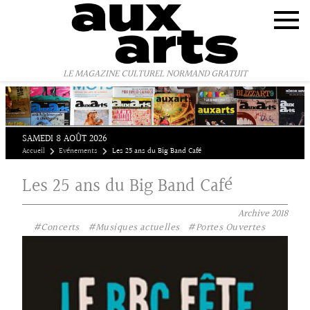
Panneau de gestion des cookies
LE MAGAZINE CULTUREL NORMAND GRATUIT
SAMEDI 8 AOÛT 2026
Accueil
Evénements
Les 25 ans du Big Band Café
Les 25 ans du Big Band Café
Archive
2018
#Concerts
#Musiques actuelles
#Portes Ouvertes