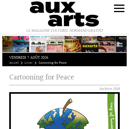
Panneau de gestion des cookies
LE MAGAZINE CULTUREL NORMAND GRATUIT
VENDREDI 7 AOÛT 2026
Accueil
Livres
Cartooning for Peace
Cartooning for Peace
Archive
2018