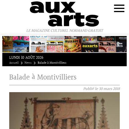
Panneau de gestion des cookies
LE MAGAZINE CULTUREL NORMAND GRATUIT
LUNDI 10 AOÛT 2026
Accueil
News
Balade à Montivilliers
Balade à Montivilliers
Publié le
30 mars 2018