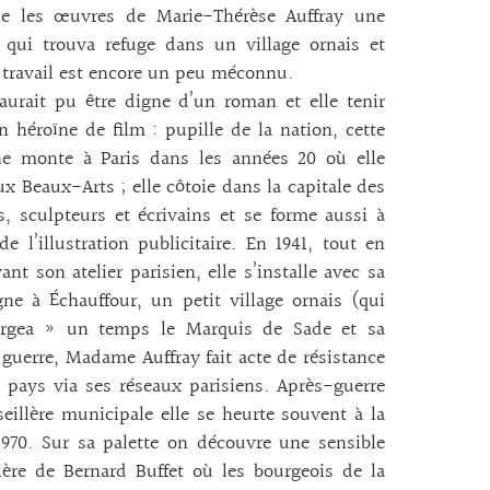
lle les œuvres de Marie-Thérèse Auffray une
 qui trouva refuge dans un village ornais et
 travail est encore un peu méconnu.
aurait pu être digne d’un roman et elle tenir
n héroïne de film : pupille de la nation, cette
ne monte à Paris dans les années 20 où elle
ux Beaux-Arts ; elle côtoie dans la capitale des
s, sculpteurs et écrivains et se forme aussi à
 de l’illustration publicitaire. En 1941, tout en
ant son atelier parisien, elle s’installe avec sa
e à Échauffour, un petit village ornais (qui
rgea » un temps le Marquis de Sade et sa
 guerre, Madame Auffray fait acte de résistance
u pays via ses réseaux parisiens. Après-guerre
illère municipale elle se heurte souvent à la
1970. Sur sa palette on découvre une sensible
ière de Bernard Buffet où les bourgeois de la