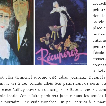
accuei
peintre
dont le
Sa vie 
place e
breton
entre a
peintre
l’école
conserv
compagn
« hébe
 où elles tiennent l’auberge-café-tabac-journaux. Durant la
nt la vie à des soldats alliés leur permettant de sortir d
érèse Auffray ouvre un dancing « Le Bateau Ivre » ; conse
sie locale. Son affaire perdurera jusque dans les années 
de portraits ; de vrais tronches, un peu carrées à la man