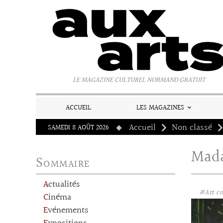
Panneau de gestion des cookies
LE MAGAZINE CULTUREL NORMAND GRATUIT
ACCUEIL
LES MAGAZINES
Accueil
Non classé
SAMEDI 8 AOÛT 2026
Mada
Sommaire
Actualités
#Art c
Cinéma
Evénements