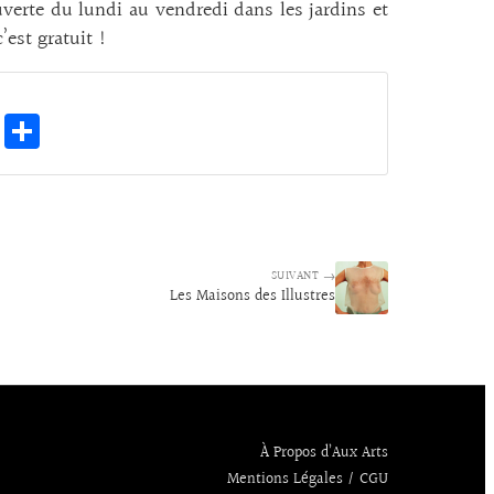
uverte du lundi au vendredi dans les jardins et
’est gratuit !
E
Pa
m
rt
ai
ag
l
er
SUIVANT →
Les Maisons des Illustres
À Propos d’Aux Arts
Mentions Légales / CGU