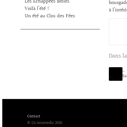
Les Echappées Belles
bourgade
Voilà l’été !
à l’inté
Un été au Clos des Fées
Dans la
← 
Ea
Contact
© Co.mixmedia 2026