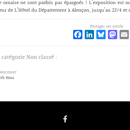
 ornaise ne sont parfois pas épargnés ! L’exposition est o
rieur de L’Hôtel du Département à Alençon, jusqu’au 22/4 et c
Partager cet article
Fa
Li
Bl
M
ce
n
ue
as
bo
ke
sk
to
 catégorie
Non classé
:
o
dI
y
d
k
n
o
PRÉCÉDENT
n
rth Hour