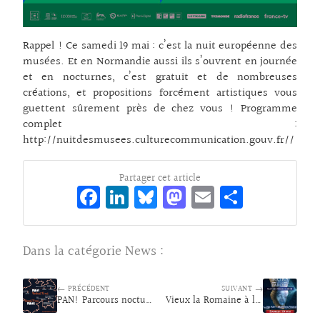
Rappel ! Ce samedi 19 mai : c’est la nuit européenne des
musées. Et en Normandie aussi ils s’ouvrent en journée
et en nocturnes, c’est gratuit et de nombreuses
créations, et propositions forcément artistiques vous
guettent sûrement près de chez vous ! Programme
complet :
http://nuitdesmusees.culturecommunication.gouv.fr//
Partager cet article
Fa
Li
Bl
M
E
Pa
ce
n
ue
as
m
rt
bo
ke
sk
to
ai
ag
Dans la catégorie
News
:
o
dI
y
d
l
er
k
n
o
← PRÉCÉDENT
SUIVANT →
PAN! Parcours nocturne nature
n
Vieux la Romaine à la bougie !