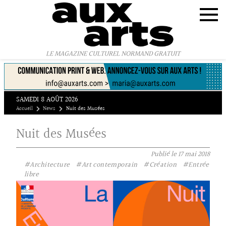
Panneau de gestion des cookies
LE MAGAZINE CULTUREL NORMAND GRATUIT
SAMEDI 8 AOÛT 2026
Accueil
News
Nuit des Musées
Nuit des Musées
Publié le
17 mai 2018
#Architecture
#Art contemporain
#Création
#Entrée
libre