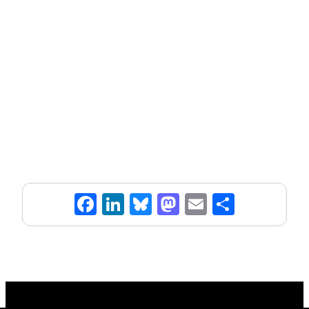
Fa
Li
Bl
M
E
Pa
ce
n
ue
as
m
rt
bo
ke
sk
to
ai
ag
o
dI
y
d
l
er
k
n
o