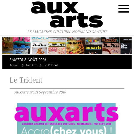
Panneau de gestion des cookies
LE MAGAZINE CULTUREL NORMAND GRATUIT
SAMEDI 8 AOÛT 2026
Accueil
Aux Arts
Le Trident
Le Trident
AuxArts n°221 Septembre 2018