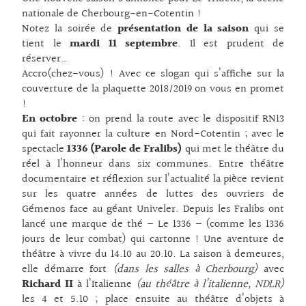
nationale de Cherbourg-en-Cotentin !
Notez la soirée de
présentation de la saison
qui se
tient le
mardi 11 septembre
. Il est prudent de
réserver…
Accro(chez-vous) ! Avec ce slogan qui s’affiche sur la
couverture de la plaquette 2018/2019 on vous en promet
!
En octobre
: on prend la route avec le dispositif RN13
qui fait rayonner la culture en Nord-Cotentin ; avec le
spectacle
1336 (Parole de Fralibs)
qui met le théâtre du
réel à l’honneur dans six communes. Entre théâtre
documentaire et réflexion sur l’actualité la pièce revient
sur les quatre années de luttes des ouvriers de
Gémenos face au géant Univeler. Depuis les Fralibs ont
lancé une marque de thé – Le 1336 – (comme les 1336
jours de leur combat) qui cartonne ! Une aventure de
théâtre à vivre du 14.10 au 20.10. La saison à demeures,
elle démarre fort
(dans les salles à Cherbourg)
avec
Richard II
à l’Italienne
(au théâtre à l’italienne, NDLR)
les 4 et 5.10 ; place ensuite au théâtre d’objets à