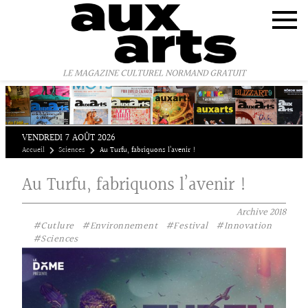
Panneau de gestion des cookies
LE MAGAZINE CULTUREL NORMAND GRATUIT
VENDREDI 7 AOÛT 2026
Accueil
Sciences
Au Turfu, fabriquons l’avenir !
Au Turfu, fabriquons l’avenir !
Archive
2018
#Cutlure
#Environnement
#Festival
#Innovation
#Sciences