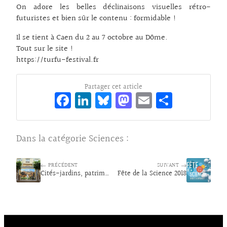
On adore les belles déclinaisons visuelles rétro-
futuristes et bien sûr le contenu : formidable !
Il se tient à Caen du 2 au 7 octobre au Dôme.
Tout sur le site !
https://turfu-festival.fr
Partager cet article
Fa
Li
Bl
M
E
Pa
ce
n
ue
as
m
rt
bo
ke
sk
to
ai
ag
Dans la catégorie
Sciences
:
o
dI
y
d
l
er
k
n
o
← PRÉCÉDENT
SUIVANT →
Cités-jardins, patrimoines d’avenirs
Fête de la Science 2018
n