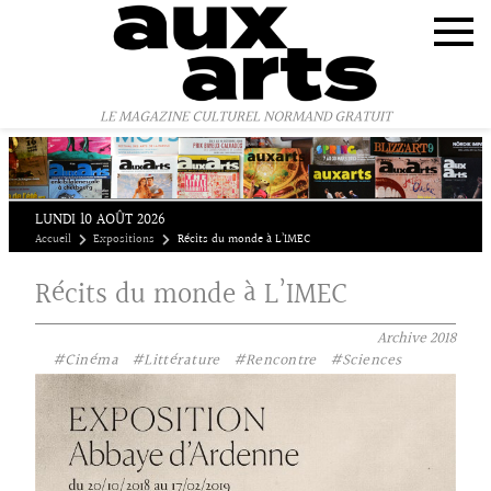
Panneau de gestion des cookies
LE MAGAZINE CULTUREL NORMAND GRATUIT
LUNDI 10 AOÛT 2026
Accueil
Expositions
Récits du monde à L’IMEC
Récits du monde à L’IMEC
Archive
2018
#Cinéma
#Littérature
#Rencontre
#Sciences