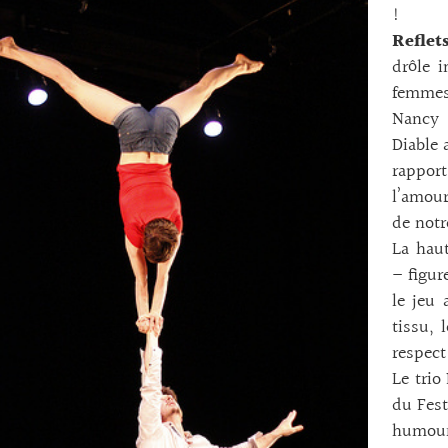
!
Refle
drôle i
femmes
Nancy 
Diable 
rapport
l’amour
de notr
La haut
– figur
le jeu 
tissu, 
respect
Le trio
du Fest
humour