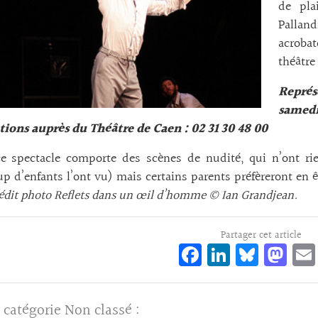
de pla
Palland
acrobat
théâtre
Représe
samedi
tions auprès du Théâtre de Caen : 02 31 30 48 00
ce spectacle comporte des scènes de nudité, qui n’ont r
p d’enfants l’ont vu) mais certains parents préfèreront en êt
rédit photo Reflets dans un œil d’homme © Ian Grandjean.
Partager cet article
Fa
Li
Bl
M
ce
n
ue
as
bo
ke
sk
to
 catégorie
Non classé
: