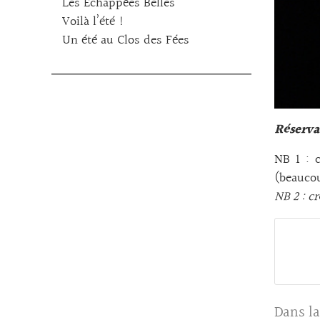
Les Echappées Belles
Voilà l’été !
Un été au Clos des Fées
Réserva
NB 1 : 
(beaucou
NB 2 : c
Dans la