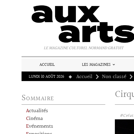
Panneau de gestion des cookies
LE MAGAZINE CULTUREL NORMAND GRATUIT
ACCUEIL
LES MAGAZINES
Accueil
Non classé
LUNDI 10 AOÛT 2026
Cirq
Sommaire
Actualités
#Créat
Cinéma
Evénements