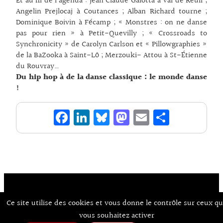
Et au fil de l’agenda : Jean Claude Galotta à Val de Reuil ;
Angelin Prejlocaj à Coutances ; Alban Richard tourne ;
Dominique Boivin à Fécamp ; « Monstres : on ne danse
pas pour rien » à Petit-Quevilly ; « Crossroads to
Synchronicity » de Carolyn Carlson et « Pillowgraphies »
de la BaZooka à Saint-Lô ; Merzouki- Attou à St-Étienne
du Rouvray…
Du hip hop à de la danse classique : le monde danse
!
Fa
Li
Bl
M
E
Pa
ce
n
ue
as
m
rt
bo
ke
sk
to
ai
ag
o
dI
y
d
l
er
k
n
o
n
Ce site utilise des cookies et vous donne le contrôle sur ceux q
Contact
À Propos d’Aux Arts
Mentions Légales / CGU
© Co.mixmedia 2026
vous souhaitez activer