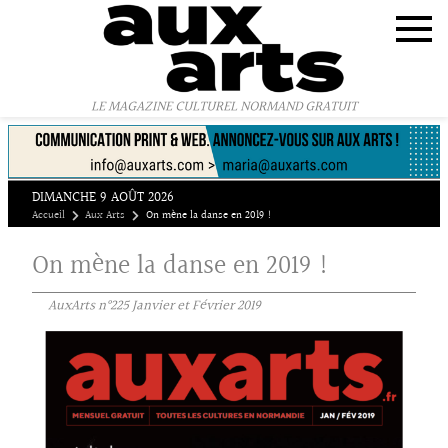
Panneau de gestion des cookies
LE MAGAZINE CULTUREL NORMAND GRATUIT
DIMANCHE 9 AOÛT 2026
Accueil
Aux Arts
On mène la danse en 2019 !
On mène la danse en 2019 !
AuxArts n°225 Janvier et Février 2019