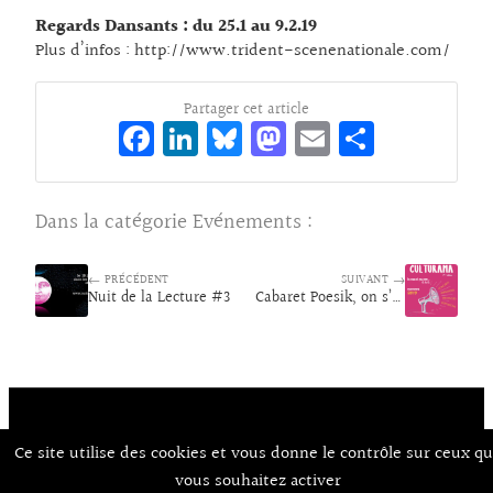
Regards Dansants : du 25.1 au 9.2.19
Plus d’infos :
http://www.trident-scenenationale.com/
Partager cet article
Fa
Li
Bl
M
E
Pa
ce
n
ue
as
m
rt
bo
ke
sk
to
ai
ag
Dans la catégorie
Evénements
:
o
dI
y
d
l
er
k
n
o
← PRÉCÉDENT
SUIVANT →
Nuit de la Lecture #3
n
Cabaret Poesik, on s’active !
Ce site utilise des cookies et vous donne le contrôle sur ceux q
Contact
À Propos d’Aux Arts
Mentions Légales / CGU
© Co.mixmedia 2026
vous souhaitez activer