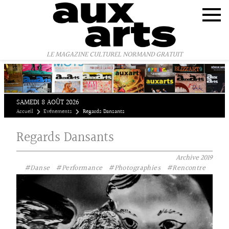
Panneau de gestion des cookies
LE MAGAZINE CULTUREL NORMAND GRATUIT
SAMEDI 8 AOÛT 2026
Accueil
Evénements
Regards Dansants
Regards Dansants
Archive
2019
#Danse
#Performance
#Photographies
#Rencontre