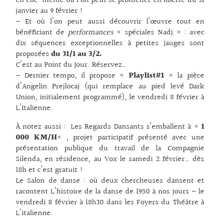
en elle-même où l’on peut se promener en liberté du 31
janvier au 9 février !
– Et où l’on peut aussi découvrir l’œuvre tout en
bénéficiant de
performances
« spéciales Nadj » : avec
dix séquences exceptionnelles à petites jauges sont
proposées
du 31/1 au 3/2.
C’est au Point du Jour. Réservez…
– Dernier tempo, il propose «
Playlist#1
» la pièce
d’Angelin Prejlocaj (qui remplace au pied levé Dark
Union, initialement programmé), le vendredi 8 février à
L’Italienne.
À notez aussi : Les Regards Dansants s’emballent à «
1
000 KM/H
« , projet participatif présenté avec une
présentation publique du travail de la Compagnie
Silenda, en résidence, au Vox le samedi 2 février… dès
18h et c’est gratuit !
Le Salon de danse : où deux chercheuses dansent et
racontent L’histoire de la danse de 1950 à nos jours – le
vendredi 8 février à 18h30 dans les Foyers du Théâtre à
L’italienne.