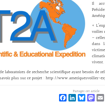
Il acc
Préside
Amériqu
« L’exp
voilier
– celle
dans l
victim
climati
vivent.
 de laboratoires de recherche scientifique ayant besoin de re
savoir plus sur ce projet :
http://www.ameriquesvoilier-exp
Partager cet article
Fa
Li
Bl
M