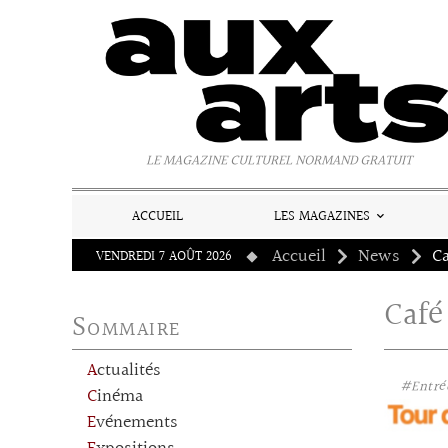
Panneau de gestion des cookies
LE MAGAZINE CULTUREL NORMAND GRATUIT
ACCUEIL
LES MAGAZINES
Accueil
News
C
VENDREDI 7 AOÛT 2026
Café
Sommaire
Actualités
#Entrée
Cinéma
Evénements