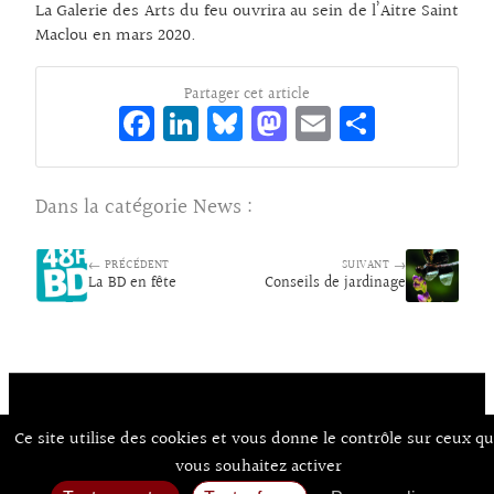
La Galerie des Arts du feu ouvrira au sein de l’Aitre Saint
Maclou en mars 2020.
Partager cet article
Fa
Li
Bl
M
E
Pa
ce
n
ue
as
m
rt
bo
ke
sk
to
ai
ag
Dans la catégorie
News
:
o
dI
y
d
l
er
k
n
o
← PRÉCÉDENT
SUIVANT →
La BD en fête
Conseils de jardinage
n
Ce site utilise des cookies et vous donne le contrôle sur ceux q
Contact
À Propos d’Aux Arts
Mentions Légales / CGU
© Co.mixmedia 2026
vous souhaitez activer
Consentements