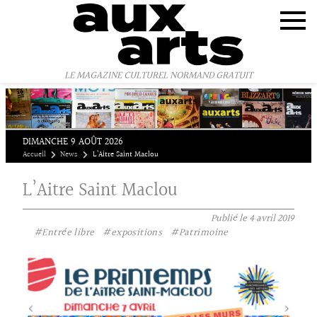
Panneau de gestion des cookies
LE MAGAZINE CULTUREL NORMAND GRATUIT
DIMANCHE 9 AOÛT 2026
Accueil
News
L’Aitre Saint Maclou
L’Aitre Saint Maclou
Publié le
4 avril 2019
#Entrée libre
#expositions
#Patrimoine