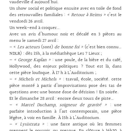
vaudeville d’aujourd’hui.
Un show social et politique ensuite avec en toile de fond
des retrouvailles familiales :
« Retour à Reims »
c’est le
vendredi 26 avril.
Un week-end à croquer…
Avec un avis d’humour noir et décalé en 3 pièces au
menu le samedi 27 avril :
– «
Les acteurs
(sont)
de bonne foi »
(c’est bien connu…
NDLR) : dès 15h, à la médiathèque Les 7 Lieux ;
–
« George Kaplan »
: une poule, de la bière et du café,
Hollywood, des enjeux politiques ? Tout est là, dans
cette pièce loufoque. À 17 h à L’Auditorium ;
–
« Michels et Michels »
: travail, école, société. cette
pièce monté à partir d’improvisations pose des tas de
questions avec une bonne dose de dérision ! En soirée.
Et le dimanche 28 avril : encore deux tours de piste…
–
« Marcel Duchamp, soigneur de gravité »
: une
parfaite introduction à l’art contemporain, une pièce
légère, à voir en famille. À 15h à L’Auditorium.
–
« Lysistrata »
: une farce antique où les femmes
prennent le pouvoir, ou presque. En clôture à 16h30, à