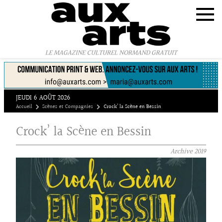
Panneau de gestion des cookies
LE MAGAZINE CULTUREL NORMAND GRATUIT
JEUDI 6 AOÛT 2026
Accueil
Scènes et Compagnies
Crock’ la Scène en Bessin
Crock’ la Scène en Bessin
Archive
2019