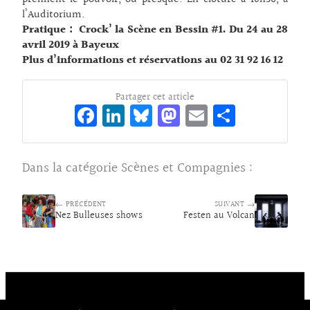
l’Auditorium.
Pratique :
Crock’ la Scène en Bessin #1.
Du 24 au 28
avril 2019 à Bayeux
Plus d’informations et réservations au 02 31 92 16 12
Partager cet article
Fa
Li
Bl
M
E
Pa
ce
n
ue
as
m
rt
bo
ke
sk
to
ai
ag
Dans la catégorie
Scènes et Compagnies
:
o
dI
y
d
l
er
k
n
o
← PRÉCÉDENT
SUIVANT →
Nez Bulleuses shows
Festen au Volcan
n