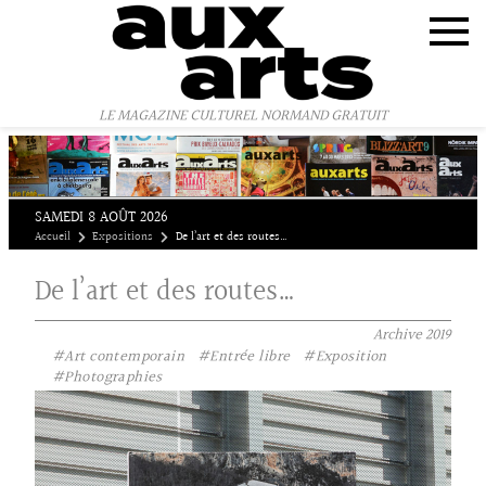
Panneau de gestion des cookies
LE MAGAZINE CULTUREL NORMAND GRATUIT
SAMEDI 8 AOÛT 2026
Accueil
Expositions
De l’art et des routes…
De l’art et des routes…
Archive
2019
#Art contemporain
#Entrée libre
#Exposition
#Photographies