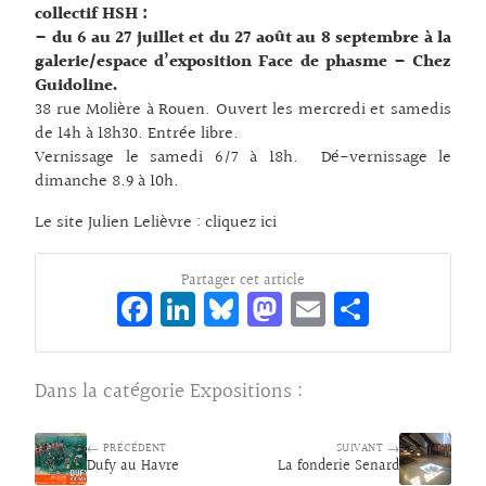
collectif HSH :
– du 6 au 27 juillet et du 27 août au 8 septembre à la
galerie/espace d’exposition Face de phasme – Chez
Guidoline.
38 rue Molière à Rouen. Ouvert les mercredi et samedis
de 14h à 18h30. Entrée libre.
Vernissage le samedi 6/7 à 18h. Dé-vernissage le
dimanche 8.9 à 10h.
Le site Julien Lelièvre :
cliquez ici
Partager cet article
Fa
Li
Bl
M
E
Pa
ce
n
ue
as
m
rt
bo
ke
sk
to
ai
ag
Dans la catégorie
Expositions
:
o
dI
y
d
l
er
k
n
o
← PRÉCÉDENT
SUIVANT →
Dufy au Havre
La fonderie Senard
n