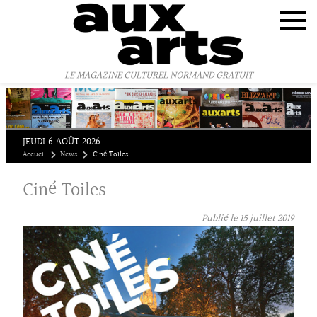
Panneau de gestion des cookies
LE MAGAZINE CULTUREL NORMAND GRATUIT
JEUDI 6 AOÛT 2026
Accueil
News
Ciné Toiles
Ciné Toiles
Publié le
15 juillet 2019