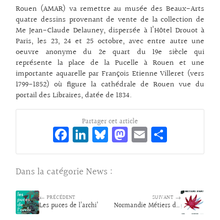
Rouen (AMAR) va remettre au musée des Beaux-Arts
quatre dessins provenant de vente de la collection de
Me Jean-Claude Delauney, dispersée à l’Hôtel Drouot à
Paris, les 23, 24 et 25 octobre, avec entre autre une
oeuvre anonyme du 2e quart du 19e siècle qui
représente la place de la Pucelle à Rouen et une
importante aquarelle par François Etienne Villeret (vers
1799-1852) où figure la cathédrale de Rouen vue du
portail des Libraires, datée de 1834.
Partager cet article
Fa
Li
Bl
M
E
Pa
ce
n
ue
as
m
rt
bo
ke
sk
to
ai
ag
Dans la catégorie
News
:
o
dI
y
d
l
er
k
n
o
← PRÉCÉDENT
SUIVANT →
Les puces de l’archi’
n
Normandie Métiers d’Art