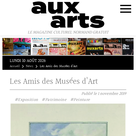
Panneau de gestion des cookies
LE MAGAZINE CULTUREL NORMAND GRATUIT
LUNDI 10 AOÛT 2026
Accueil
News
Les Amis des Musées d’Art
Les Amis des Musées d’Art
Publié le
1 novembre 2019
#Exposition
#Patrimoine
#Peinture