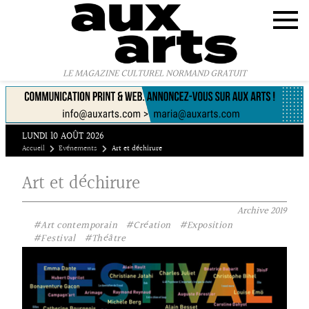
Panneau de gestion des cookies
LE MAGAZINE CULTUREL NORMAND GRATUIT
LUNDI 10 AOÛT 2026
Accueil
Evénements
Art et déchirure
Art et déchirure
Archive
2019
#Art contemporain
#Création
#Exposition
#Festival
#Théâtre