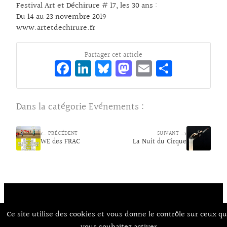
Festival Art et Déchirure # 17, les 30 ans :
Du 14 au 23 novembre 2019
www.artetdechirure.fr
Partager cet article
Fa
Li
Bl
M
E
Pa
ce
n
ue
as
m
rt
bo
ke
sk
to
ai
ag
Dans la catégorie
Evénements
:
o
dI
y
d
l
er
k
n
o
← PRÉCÉDENT
SUIVANT →
WE des FRAC
La Nuit du Cirque
n
Contact
À Propos d’Aux Arts
Ce site utilise des cookies et vous donne le contrôle sur ceux q
Mentions Légales / CGU
© Co.mixmedia 2026