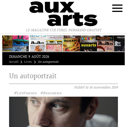
Panneau de gestion des cookies
LE MAGAZINE CULTUREL NORMAND GRATUIT
DIMANCHE 9 AOÛT 2026
Accueil
Livres
Un autoportrait
Un autoportrait
Publié le
16 novembre 2019
#Littérature
#Rencontre