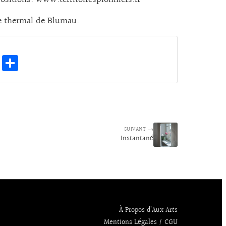
positions.
www.territoirespionniers.fr
ge thermal de Blumau.
E
Pa
m
rt
ai
ag
l
er
SUIVANT →
Instantané
À Propos d’Aux Arts
Mentions Légales / CGU