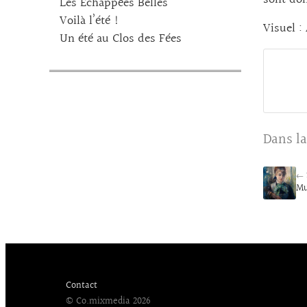
sont don
Les Echappées Belles
Voilà l’été !
Visuel :
Un été au Clos des Fées
Dans la
← 
Mu
Contact
© Co.mixmedia 2026