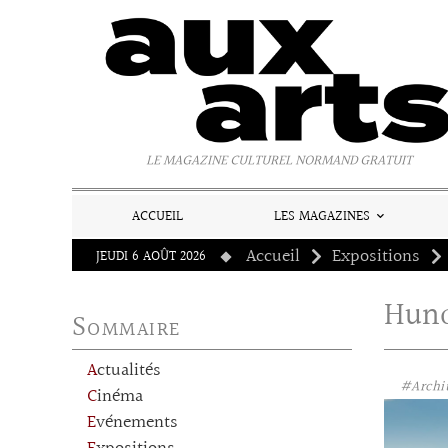
Panneau de gestion des cookies
LE MAGAZINE CULTUREL NORMAND GRATUIT
ACCUEIL
LES MAGAZINES
Accueil
Expositions
JEUDI 6 AOÛT 2026
Hund
Sommaire
Actualités
#Archi
Cinéma
Evénements