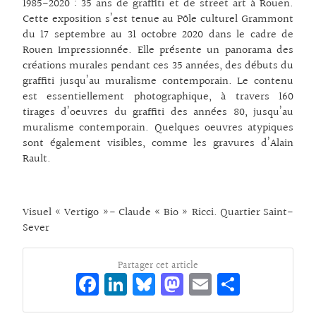
1985-2020 : 35 ans de graffiti et de street art à Rouen.
Cette exposition s’est tenue au Pôle culturel Grammont
du 17 septembre au 31 octobre 2020 dans le cadre de
Rouen Impressionnée. Elle présente un panorama des
créations murales pendant ces 35 années, des débuts du
graffiti jusqu’au muralisme contemporain. Le contenu
est essentiellement photographique, à travers 160
tirages d’oeuvres du graffiti des années 80, jusqu’au
muralisme contemporain. Quelques oeuvres atypiques
sont également visibles, comme les gravures d’Alain
Rault.
Visuel « Vertigo »- Claude « Bio » Ricci. Quartier Saint-
Sever
Partager cet article
Fa
Li
Bl
M
E
Pa
ce
n
ue
as
m
rt