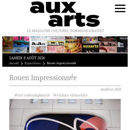
Panneau de gestion des cookies
LE MAGAZINE CULTUREL NORMAND GRATUIT
SAMEDI 8 AOÛT 2026
Accueil
Expositions
Rouen Impressionnée
Rouen Impressionnée
Archive
2021
#Art contemporain
#Visites virtuelles