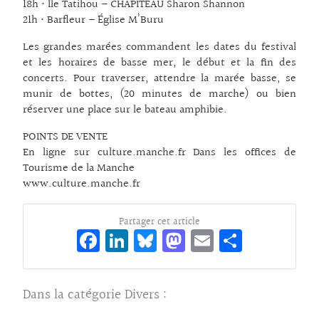
18h • Île Tatihou – CHAPITEAU Sharon Shannon
21h • Barfleur – Église M’Buru
Les grandes marées commandent les dates du festival
et les horaires de basse mer, le début et la fin des
concerts. Pour traverser, attendre la marée basse, se
munir de bottes, (20 minutes de marche) ou bien
réserver une place sur le bateau amphibie.
POINTS DE VENTE
En ligne sur culture.manche.fr Dans les offices de
Tourisme de la Manche
www.culture.manche.fr
Partager cet article
Fa
Li
Bl
M
E
Pa
ce
n
ue
as
m
rt
bo
ke
sk
to
ai
ag
Dans la catégorie
Divers
:
o
dI
y
d
l
er