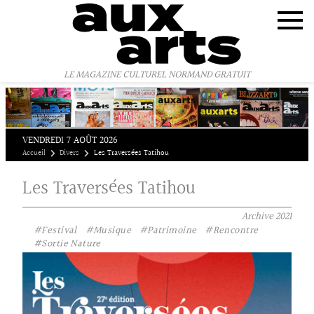
Panneau de gestion des cookies
LE MAGAZINE CULTUREL NORMAND GRATUIT
VENDREDI 7 AOÛT 2026
Accueil
Divers
Les Traversées Tatihou
Les Traversées Tatihou
Archive
2021
#Festival
#Musique
#Patrimoine
#Rencontre
#Sortie Nature