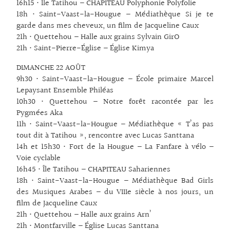
16h15 • Île Tatihou – CHAPITEAU Polyphonie Polyfolie
18h • Saint-Vaast-la-Hougue – Médiathèque Si je te
garde dans mes cheveux, un film de Jacqueline Caux
21h • Quettehou – Halle aux grains Sylvain GirO
21h • Saint-Pierre-Église – Église Kimya
DIMANCHE 22 AOÛT
9h30 • Saint-Vaast-la-Hougue – École primaire Marcel
Lepaysant Ensemble Philéas
10h30 • Quettehou – Notre forêt racontée par les
Pygmées Aka
11h • Saint-Vaast-la-Hougue – Médiathèque « T’as pas
tout dit à Tatihou », rencontre avec Lucas Santtana
14h et 15h30 • Fort de la Hougue – La Fanfare à vélo –
Voie cyclable
16h45 • Île Tatihou – CHAPITEAU Sahariennes
18h • Saint-Vaast-la-Hougue – Médiathèque Bad Girls
des Musiques Arabes – du VIIIe siècle à nos jours, un
film de Jacqueline Caux
21h • Quettehou – Halle aux grains Arn’
21h • Montfarville – Église Lucas Santtana