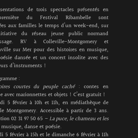
ésentations de trois spectacles présentés en
-première du Festival Ribambelle sont
ées aux familles le temps d’un week-end, sur
itiative du réseau jeune public normand
tissage. RV à Colleville-Montgomery et
ville sur Mer pour des histoires en musique,
oésie dansée et un concert insolite avec des
urs d’instruments !
gramme :
toires courtes du peuple caché
: contes en
 avec marionnettes et objets ! C’est gratuit !
 5 février à 10h et 11h, en médiathèque de
lle Montgomery. Accessible à partir de 3 ans.
tion 02 31 97 50 65
–
La puce, le chameau et les
 musique, danse et poésie.
5 février à 15h et le dimanche 6 février à 11h