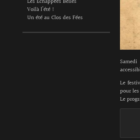
Les Echappées Belles
Voilà l’été !
Un été au Clos des Fées
Samedi 5
accessibl
Le festi
pour les
Le progr