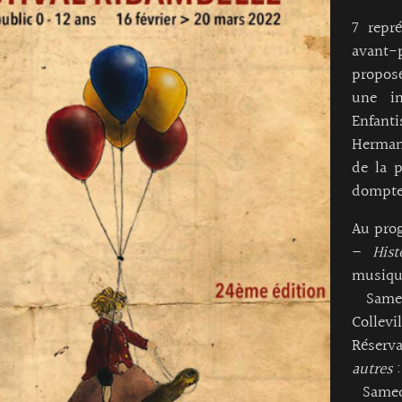
7 repr
avant
propos
une in
Enfan
Herman
de la p
dompte
Au pro
–
His
musique
Samedi
Collevi
Réserva
autres
:
Samedi 