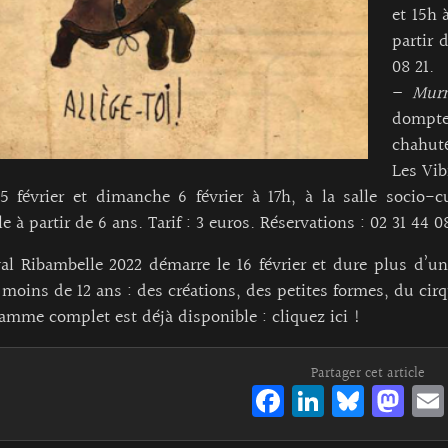
et 15h 
partir 
08 21.
–
Mur
dompte
chahuté
Les Vib
 février et dimanche 6 février à 17h, à la salle socio-c
e à partir de 6 ans. Tarif : 3 euros. Réservations : 02 31 44 08
val Ribambelle 2022 démarre le 16 février et dure plus d’u
 moins de 12 ans : des créations, des petites formes, du cir
amme complet est déjà disponible :
cliquez ici !
Partager cet article
Fa
Li
Bl
M
ce
n
ue
as