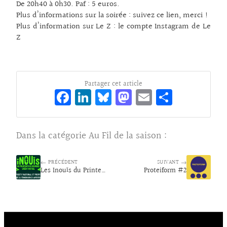
De 20h40 à 0h30. Paf : 5 euros.
Plus d’informations sur la soirée :
suivez ce lien, merci !
Plus d’information sur Le Z :
le compte Instagram de Le
Z
Partager cet article
Fa
Li
Bl
M
E
Pa
ce
n
ue
as
m
rt
bo
ke
sk
to
ai
ag
Dans la catégorie
Au Fil de la saison
:
o
dI
y
d
l
er
k
n
o
← PRÉCÉDENT
SUIVANT →
Les Inouïs du Printemps de Bourges
n
Proteiform #2