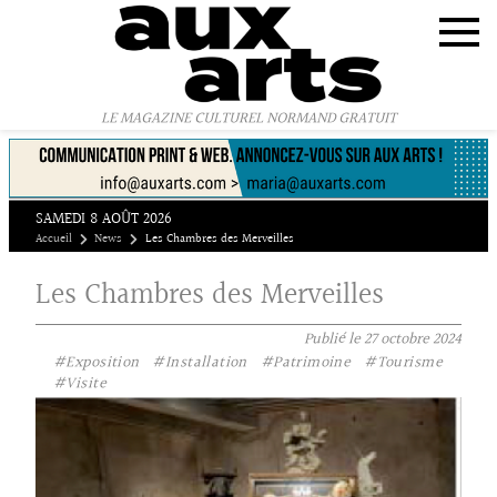
Panneau de gestion des cookies
LE MAGAZINE CULTUREL NORMAND GRATUIT
SAMEDI 8 AOÛT 2026
Accueil
News
Les Chambres des Merveilles
Les Chambres des Merveilles
Publié le
27 octobre 2024
#Exposition
#Installation
#Patrimoine
#Tourisme
#Visite