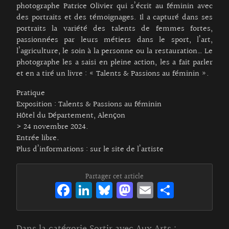
photographe Patrice Olivier qui s’écrit au féminin avec
des portraits et des témoignages. Il a capturé dans ses
portraits la variété des talents de femmes fortes,
passionnées par leurs métiers dans le sport, l’art,
l’agriculture, le soin à la personne ou la restauration… Le
photographe les a saisi en pleine action, les a fait parler
et en a tiré un livre : « Talents & Passions au féminin ».
Pratique
Exposition : Talents & Passions au féminin
Hôtel du Département, Alençon
> 24 novembre 2024.
Entrée libre.
Plus d’informations :
sur le site de l’artiste
Partager cet article
Fa
Li
Bl
M
E
Pa
ce
n
ue
as
m
rt
bo
ke
sk
to
ai
ag