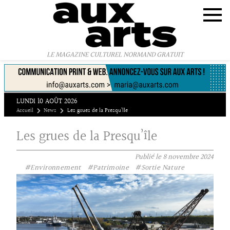
Panneau de gestion des cookies
LE MAGAZINE CULTUREL NORMAND GRATUIT
LUNDI 10 AOÛT 2026
Accueil
News
Les grues de la Presqu’île
Les grues de la Presqu’île
Publié le
8 novembre 2024
#Environnement
#Patrimoine
#Sortie Nature