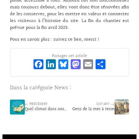
public accessible à tous. Aujourd’hui non fonctionnelles
mais toujours debout, elles vont donc être rénovées afin
de les conserver, pour les mettre en valeur et connecter
les visiteurs à l’histoire du site. La fin du chantier est
prévue pour la fin avril 2025.
Pour en savoir plus :
suivez ce lien, merci !
Partager cet article
Fa
Li
Bl
M
E
Pa
ce
n
ue
as
m
rt
bo
ke
sk
to
ai
ag
Dans la catégorie
News
:
o
dI
y
d
l
er
k
n
o
← PRÉCÉDENT
SUIVANT →
Quel climat dans nos parcs en 2100 ?
Gens de la mer à terre
n