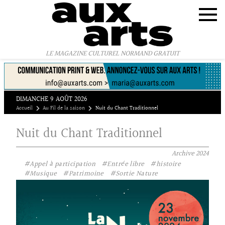
Panneau de gestion des cookies
LE MAGAZINE CULTUREL NORMAND GRATUIT
DIMANCHE 9 AOÛT 2026
Accueil
Au Fil de la saison
Nuit du Chant Traditionnel
Nuit du Chant Traditionnel
Archive
2024
#Appel à participation
#Entrée libre
#histoire
#Musique
#Patrimoine
#Sortie Nature