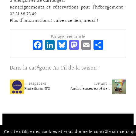
d’Alençon et de Carrouges.
Renseignements et réservations pour l’hébergement :
02 31 68 73 49
Plus d’informations :
suivez ce lien, merci !
Partager cet article
Fa
Li
Bl
M
E
Pa
ce
n
ue
as
m
rt
bo
ke
sk
to
ai
ag
Dans la catégorie
Au Fil de la saison
:
o
dI
y
d
l
er
k
n
o
← PRÉCÉDENT
SUIVANT →
Proteiform #2
n
Audacieuses expériences #1
Ce site utilise des cookies et vous donne le contrôle sur ceux q
Contact
À Propos d’Aux Arts