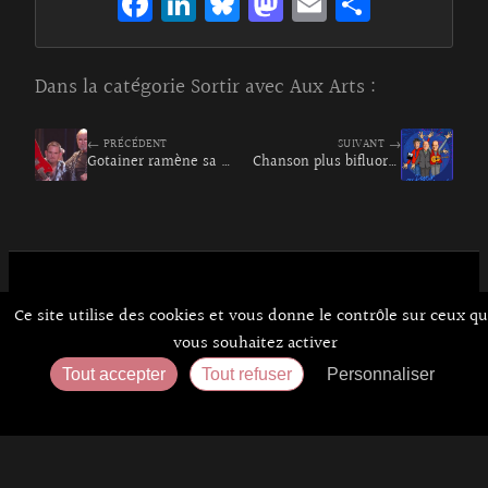
Fa
Li
Bl
M
E
Pa
ce
n
ue
as
m
rt
bo
ke
sk
to
ai
ag
Dans la catégorie
Sortir avec Aux Arts
:
o
dI
y
d
l
er
k
n
o
← PRÉCÉDENT
SUIVANT →
Gotainer ramène sa phrase
n
Chanson plus bifluorée
Ce site utilise des cookies et vous donne le contrôle sur ceux q
Contact
À Propos d’Aux Arts
Mentions Légales / CGU
© Co.mixmedia 2026
vous souhaitez activer
Consentements
Tout accepter
Tout refuser
Personnaliser
Politique de confidentialité
Accueil
Agenda
Expos
Sortir