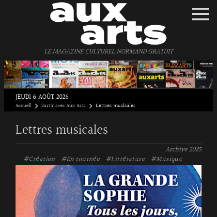
Panneau de gestion des cookies
LE MAGAZINE CULTUREL NORMAND GRATUIT
JEUDI 6 AOÛT 2026
Accueil
Sortir avec Aux Arts
Lettres musicales
Lettres musicales
Archive
2025
#Création
#En tournée
#Littérature
#Musique