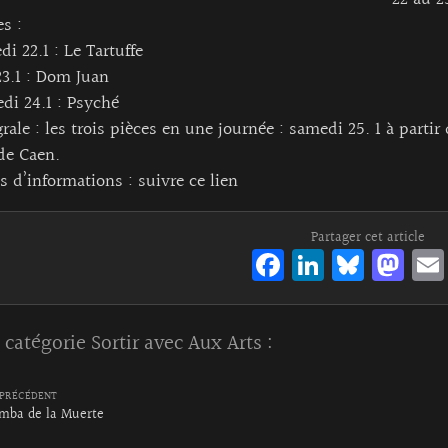
22 au 2
es :
di 22.1 : Le Tartuffe
23.1 : Dom Juan
di 24.1 : Psyché
grale : les trois pièces en une journée : samedi 25. 1 à partir
de Caen.
s d’informations :
suivre ce lien
Partager cet article
Fa
Li
Bl
M
ce
n
ue
as
bo
ke
sk
to
 catégorie
Sortir avec Aux Arts
:
o
dI
y
d
k
n
o
PRÉCÉDENT
n
mba de la Muerte