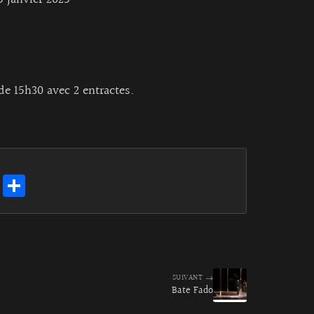
5 janvier 2025
 de 15h30 avec 2 entractes.
E
Pa
m
rt
ai
ag
l
er
SUIVANT →
Bate Fado