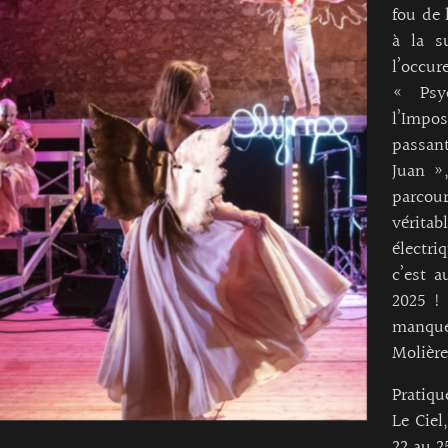
fou de 
à la s
l’occu
« Psy
l’Impos
passan
Juan »
parcou
vérita
électri
c’est a
2025 ! 
manque
Molière
Pratiqu
Le Ciel