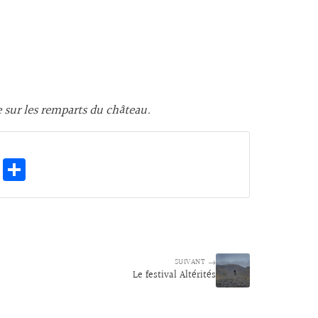
e sur les remparts du château.
E
Pa
m
rt
ai
ag
l
er
SUIVANT →
Le festival Altérités