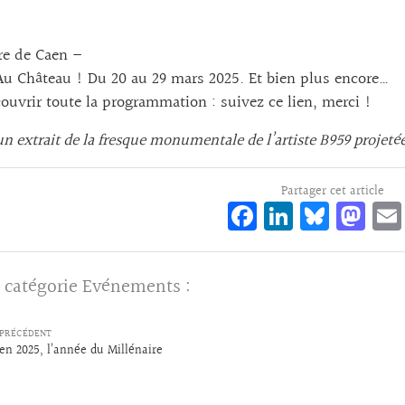
re de Caen –
 Au Château ! Du 20 au 29 mars 2025. Et bien plus encore…
ouvrir toute la programmation :
suivez ce lien, merci !
 un extrait de la fresque monumentale de l’artiste B959 projeté
Partager cet article
Fa
Li
Bl
M
ce
n
ue
as
bo
ke
sk
to
 catégorie
Evénements
:
o
dI
y
d
k
n
o
PRÉCÉDENT
n
en 2025, l’année du Millénaire