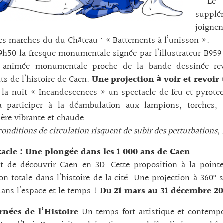
– Le p
supplém
joigne
es marches du du Château : « Battements à l’unisson ».
9h50 la fresque monumentale signée par l’illustrateur B959
n animée monumentale proche de la bande-dessinée revi
s de l’histoire de Caen.
Une projection à voir et revoir 
 la nuit « Incandescences » un spectacle de feu et pyrotech
à participer à la déambulation aux lampions, torches, 
re vibrante et chaude.
conditions de circulation risquent de subir des perturbations, 
tacle : Une plongée dans les 1 000 ans de Caen
t de découvrir Caen en 3D. Cette proposition à la pointe 
n totale dans l’histoire de la cité. Une projection à 360° 
ans l’espace et le temps !
Du 21 mars au 31 décembre 2
rnées de l’Histoire
Un temps fort artistique et contempo