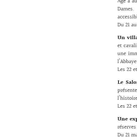
Âge à au
Dames. 
accessib
Du 21 au
Un vill
et caval
une imm
l’Abbaye
Les 22 e
Le Salo
présent
l’histoi
Les 22 e
Une exp
réserves
Du 21 ma