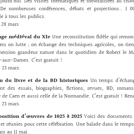
jourd’hui. Des visites thématiques et théâtralisées au ch
De nombreuses conférences, débats et projections… 1 00
le à tous les publics.
 28 mars
age médiéval du XIe
Une reconstitution fidèle qui remo
iers on lutte ; on échange des techniques agricoles, on t
ersion grandeur nature dans le quotidien de Robert le Ma
-aux-Dames. C’est gratuit !
t 23 mars.
n du livre et de la BD historiques
Un temps d’échange
ent des essais, biographies, fictions, revues, BD, roman
re de Caen et aussi celle de la Normandie. C’est gratuit ! Re
t 23 mars.
osition d’œuvres de 1025 à 2025
Voici des documents d
 et réunies pour cette célébration. Une balade dans le tem
rs au 11 mai.