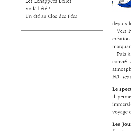
Les Echappées Belles
Voilà l’été !
Un été au Clos des Fées
depuis l
– Vers 1
créatio
marquant
– Puis à
convié 
atmosphè
NB : les 
Le spec
Il perme
immersio
voyage d
Les Jou