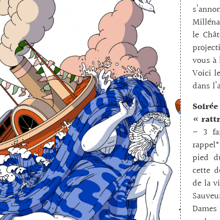
s’anno
Milléna
le Châ
project
vous à 
Voici l
dans l’
Soiré
« ratt
– 3 fa
rappel*
pied d
cette d
de la v
Sauveu
Dames e