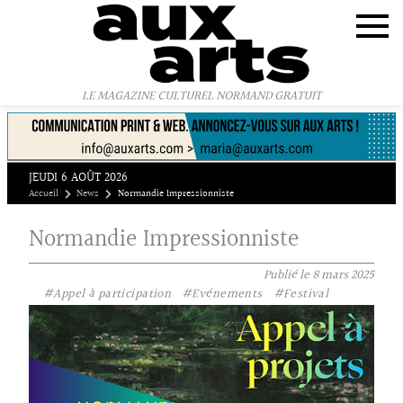
Panneau de gestion des cookies
LE MAGAZINE CULTUREL NORMAND GRATUIT
JEUDI 6 AOÛT 2026
Accueil
News
Normandie Impressionniste
Normandie Impressionniste
Publié le
8 mars 2025
#Appel à participation
#Evénements
#Festival