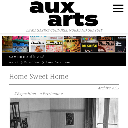
Panneau de gestion des cookies
LE MAGAZINE CULTUREL NORMAND GRATUIT
SAMEDI 8 AOÛT 2026
Accueil
Expositions
Home Sweet Home
Home Sweet Home
Archive
2025
#Exposition
#Patrimoine