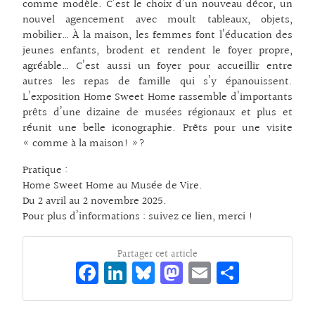
comme modèle. C’est le choix d’un nouveau décor, un
nouvel agencement avec moult tableaux, objets,
mobilier… À la maison, les femmes font l’éducation des
jeunes enfants, brodent et rendent le foyer propre,
agréable… C’est aussi un foyer pour accueillir entre
autres les repas de famille qui s’y épanouissent.
L’exposition Home Sweet Home rassemble d’importants
prêts d’une dizaine de musées régionaux et plus et
réunit une belle iconographie. Prêts pour une visite
« comme à la maison! »?
Pratique :
Home Sweet Home au Musée de Vire.
Du 2 avril au 2 novembre 2025.
Pour plus d’informations :
suivez ce lien, merci !
Partager cet article
Fa
Li
Bl
M
E
Pa
ce
n
ue
as
m
rt