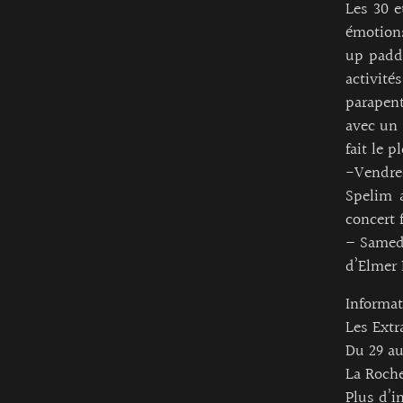
Les 30 e
émotions
up paddl
activité
parapent
avec un 
fait le p
-Vendred
Spelim 
concert 
– Samedi
d’Elmer 
Informat
Les Extr
Du 29 au
La Roche
Plus d’i