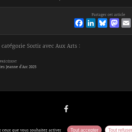
Partager cet article
Fa
Li
Bl
M
ce
n
ue
as
bo
ke
sk
to
 catégorie
Sortir avec Aux Arts
:
o
dI
y
d
k
n
o
PRÉCÉDENT
n
tes Jeanne d’Arc 2025
ur ceux que vous souhaitez activer
Tout accepter
Tout refuse