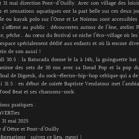
t 31 mai direction Pont-d’Ouilly. Avec son village des loisi
 et sensations aquatiques ont la part belle sur ces deux j
e ou kayak polo sur l’Orne et Le Noireau sont accessibles
s s’offrent au public : découvertes autour de l’âne, atelier P
e, pêche… Au cœur du festival se niche l’éco-village où le
espace spécialement dédié aux enfants et où là encore diver
lein de son aussi !
i 30.5 : la Batucada donne le la à 14h, la guinguette bat
anime des sets de 30 mn avec sa Dread Pop et la pop du
final de Digresk, du rock-électro-hip-hop celtique qui a de 
 31.5 : en début de soirée Baptiste Vendatour met l’ambian
Food Beat et ses chansons-rock.
ions pratiques :
aVERTies
 31 mai 2025
 d’Oëtre et Pont-d’Ouilly
nformations :
suivez ce lien, merci !