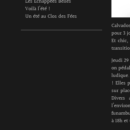
Les Echappées Belles
Voilà l’été !
Un été au Clos des Fées
Calvados
pour 3 j
Et chic
transiti
Jeudi 29
on pédal
ludique.
! Elles 
sur plac
Divers 
l’envir
funambul
à 18h et