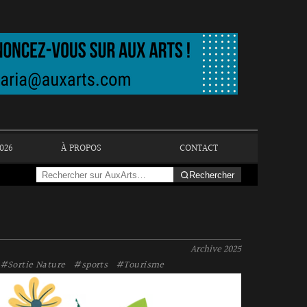
026
À PROPOS
CONTACT
Rechercher
Archive
2025
#Sortie Nature
#sports
#Tourisme