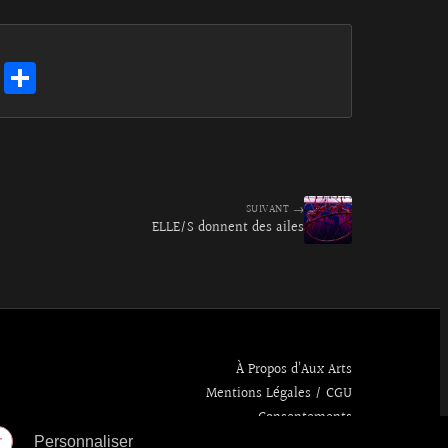
E
Pa
m
rt
ai
ag
l
er
SUIVANT →
ELLE/S donnent des ailes
À Propos d’Aux Arts
Mentions Légales / CGU
Consentements
r
Personnaliser
Politique de confidentialité