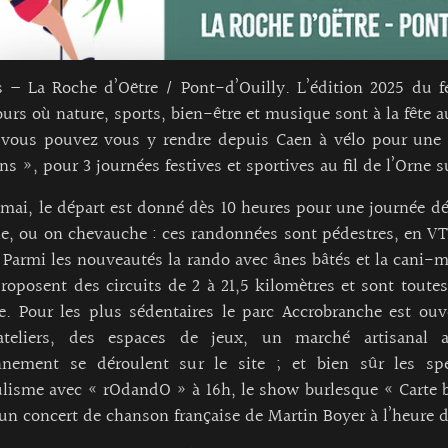
 – La Roche d’Oëtre / Pont-d’Ouilly. L’édition 2025 du fe
ours où nature, sports, bien-être et musique sont à la fête
, vous pouvez vous y rendre depuis Caen à vélo pour une 
ons », pour 3 journées festives et sportives au fil de l’Orne s
 mai, le départ est donné dès 10 heures pour une journée d
e, ou on chevauche : ces randonnées sont pédestres, en VT
 Parmi les nouveautés la rando avec ânes bâtés et la cani-
proposent des circuits de 2 à 21,5 kilomètres et sont toutes
e. Pour les plus sédentaires le parc Accrobranche est ouv
ateliers, des espaces de jeux, un marché artisanal a
onnement se déroulent sur le site ; et bien sûr les spe
isme avec « rOdandO » à 16h, le show burlesque « Carte bl
 un concert de chanson française de Martin Boyer à l’heure de