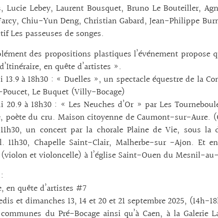
, Lucie Lebey, Laurent Bousquet, Bruno Le Bouteiller, Ag
Farcy, Chiu-Yun Deng, Christian Gabard, Jean-Philippe Burne
ctif Les passeuses de songes.
ément des propositions plastiques l’événement propose qu
d’Itinéraire, en quête d’artistes ».
 13.9 à 18h30 : « Duelles », un spectacle équestre de la 
-Poucet, Le Buquet (Villy-Bocage)
i 20.9 à 18h30 : « Les Neuches d’Or » par Les Tournebou
, poète du cru. Maison citoyenne de Caumont-sur-Aure. (Gr
 11h30, un concert par la chorale Plaine de Vie, sous la d
l. 11h30, Chapelle Saint-Clair, Malherbe-sur -Ajon. Et e
(violon et violoncelle) à l’église Saint-Ouen du Mesnil-au-G
:
e, en quête d’artistes #7
dis et dimanches 13, 14 et 20 et 21 septembre 2025, (14h-18
 communes du Pré-Bocage ainsi qu’à Caen, à la Galerie La