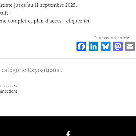
rtiste jusqu’au 11 septembre 2025.
tuit !
me complet et plan d’accès :
cliquez ici !
Partager cet article
Fa
Li
Bl
M
ce
n
ue
as
bo
ke
sk
to
 catégorie
Expositions
:
o
dI
y
d
k
n
o
PRÉCÉDENT
n
nnections