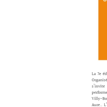
La 7e éd
Organisé
s’invit
perform
Villy-B
Aure… L’