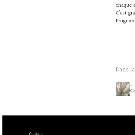
chaque a
C’est gra
Program
Dans la
← 
Co
Contact