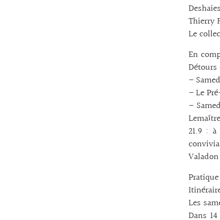
Deshaies
Thierry 
Le colle
En compl
Détours 
– Samedi
– Le Pré
– Samed
Lemaître
21.9 : à
convivia
Valadon 
Pratique 
Itinérair
Les same
Dans 14