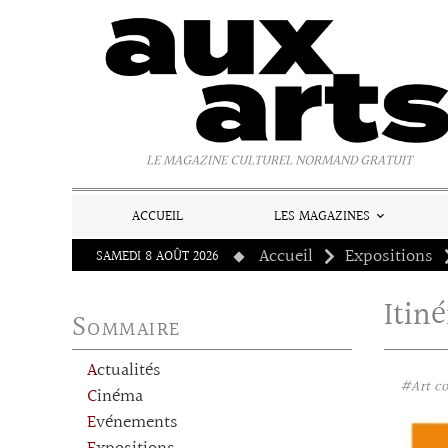
Panneau de gestion des cookies
LE MAGAZINE CULTUREL NORMAND GRATUIT
ACCUEIL
LES MAGAZINES
Accueil
Expositions
SAMEDI 8 AOÛT 2026
Itiné
Sommaire
Actualités
#Art c
Cinéma
Evénements