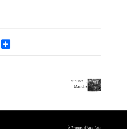
E
Pa
m
rt
ai
ag
l
er
SUIVANT →
Manche
À Propos d’Aux Arts