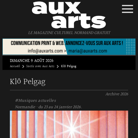
Panneau de gestion des cookies
LE MAGAZINE CULTUREL NORMAND GRATUIT
DIMANCHE 9 AOÛT 2026
Accueil
Sortir avec Aux Arts
Klô Pelgag
Klô Pelgag
Archive
2026
#Musiques actuelles
Normandie · du 23 au 24 janvier 2026.