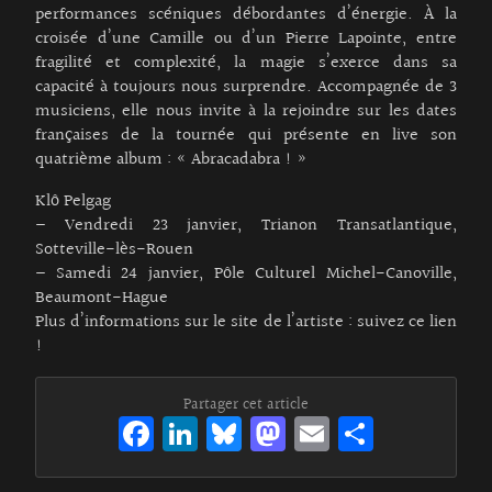
performances scéniques débordantes d’énergie. À la
croisée d’une Camille ou d’un Pierre Lapointe, entre
fragilité et complexité, la magie s’exerce dans sa
capacité à toujours nous surprendre. Accompagnée de 3
musiciens, elle nous invite à la rejoindre sur les dates
françaises de la tournée qui présente en live son
quatrième album : « Abracadabra ! »
Klô Pelgag
– Vendredi 23 janvier, Trianon Transatlantique,
Sotteville-lès-Rouen
– Samedi 24 janvier, Pôle Culturel Michel-Canoville,
Beaumont-Hague
Plus d’informations sur le site de l’artiste :
suivez ce lien
!
Partager cet article
Fa
Li
Bl
M
E
Pa
ce
n
ue
as
m
rt